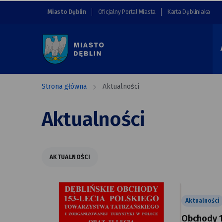
Aktualności
przejdź do nawigacji strony
przejdź do treści strony
przejdź do stopki strony
Miasto Dęblin
Oficjalny Portal Miasta
Karta Dębliniaka
Miasto
Dęblin
Strona główna
Aktualności
Aktualności
AKTUALNOŚCI
Aktualności
Obchody 1