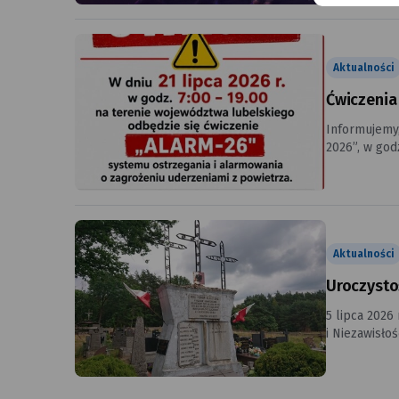
na Infrastruktu
zainteresow
Aktualności
Ćwiczenia
Informujemy
2026”, w godzina
wyłącznie e
momentach w ciągu całego dnia. Przypominamy, ż
modulowany dźwięk syren
przez 3 minuty. Prosimy mieszkańców o zachowanie spokoju i potraktowanie emitowanych sygnałów wyłącznie 
ćwiczeń syst
Aktualności
Uroczysto
5 lipca 2026
i Niezawisłoś