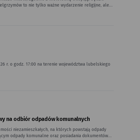
erdecznego przyjęcia pątników, dla których każdy gest
6 r. o godz. 17:00 na terenie województwa lubelskiego
owy na odbiór odpadów komunalnych
mości niezamieszkałych, na których powstają odpady
jącym odpady komunalne oraz posiadania dokumentów