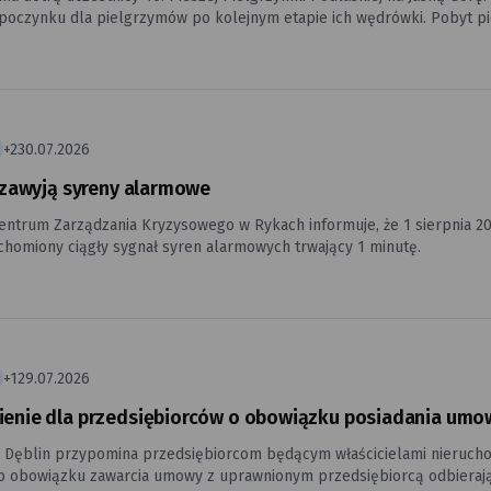
a pielgrzymów po kolejnym etapie ich wędrówki. Pobyt pielgrzymów to nie tylko ważne wydarzenie religijne, ale
ja do okazania życzliwości i gościnności. Zachęcamy mieszkańców do s
bre słowo i uśmiech są cennym dodaniem sił przed dalszą drogą.
+2
30.07.2026
a zawyją syreny alarmowe
ntrum Zarządzania Kryzysowego w Rykach informuje, że 1 sierpnia 202
chomiony ciągły sygnał syren alarmowych trwający 1 minutę.
+1
29.07.2026
enie dla przedsiębiorców o obowiązku posiadania um
a Dęblin przypomina przedsiębiorcom będącym właścicielami nierucho
o obowiązku zawarcia umowy z uprawnionym przedsiębiorcą odbiera