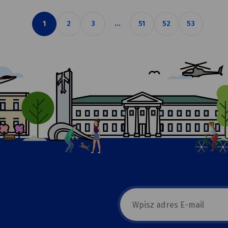
1
2
3
...
51
52
53
strona
strona
strona
strona
strona
strona
E-
mail
newsletter