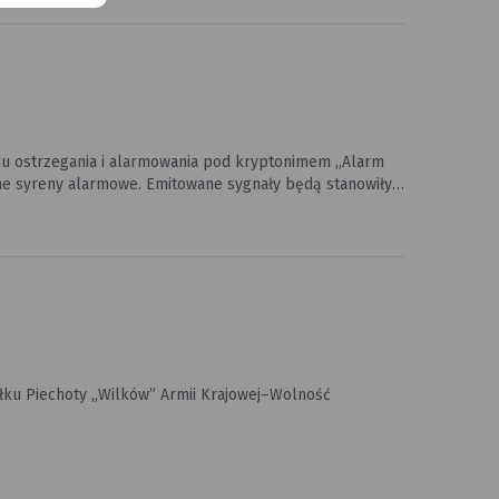
getyczna”. Więcej informacji Osoby
ci energetycznej swoich budynków mogą zapoznać się ze
lublin.pl/doradztwo-energetyczne.html
mu ostrzegania i alarmowania pod kryptonimem „Alarm
ane sygnały będą stanowiły
grożenia. Syreny mogą być uruchamiane w różnych
Pułku Piechoty „Wilków” Armii Krajowej–Wolność