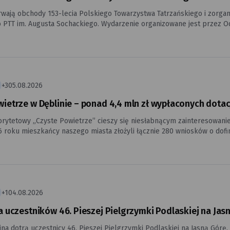
rwają obchody 153-lecia Polskiego Towarzystwa Tatrzańskiego i zorgan
o. Wydarzenie organizowane jest przez Oddział Dębliński Polskiego Towarzystwa Tatrzańskiego im.
ackiego przy udziale parafii pw. Świętego Piusa V Papieża w Dęblinie
skiej i Rzecznej.
+3
05.08.2026
ietrze w Dęblinie – ponad 4,4 mln zł wypłaconych dotac
rytetowy „Czyste Powietrze” cieszy się niesłabnącym zainteresowan
 mieszkańcy naszego miasta złożyli łącznie 280 wniosków o dofinansowanie. Do końca pierwszego p
 już 179 przedsięwzięć, obejmujących m.in. wymianę nieefektywnych 
prowadzące do poprawy efektywności energetycznej domów jednorodz
+1
04.08.2026
a uczestników 46. Pieszej Pielgrzymki Podlaskiej na Jas
ina dotrą uczestnicy 46. Pieszej Pielgrzymki Podlaskiej na Jasną Górę.