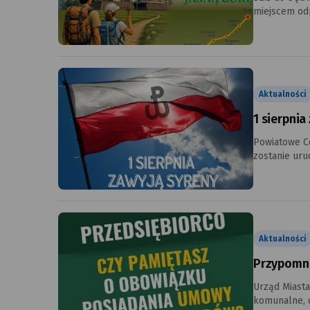
miejscem odpoczynku dl
również okaz
wsparcia, do
Aktualności
1 sierpni
Powiatowe Ce
zostanie uru
Aktualności
Przypomni
Urząd Miast
komunalne, 