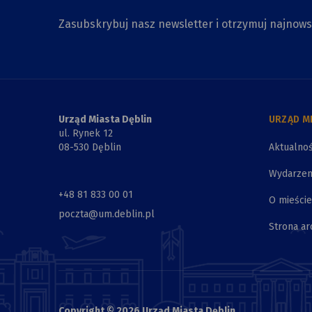
Zasubskrybuj nasz newsletter i otrzymuj najnow
Urząd Miasta Dęblin
URZĄD M
ul. Rynek 12
08-530 Dęblin
Aktualnoś
Wydarzen
+48 81 833 00 01
O mieście
poczta@um.deblin.pl
Strona ar
Copyright © 2026 Urząd Miasta Dęblin