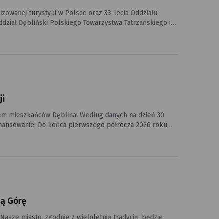
izowanej turystyki w Polsce oraz 33-lecia Oddziału
, Muzeum Sił Powietrznych w Dęblinie oraz Dęblińskiego
ji
iem mieszkańców Dęblina. Według danych na dzień 30
ółrocza 2026 roku
źródeł ciepła, termomodernizację budynków oraz inne
innych.
ną Górę
 Nasze miasto, zgodnie z wieloletnią tradycją, będzie