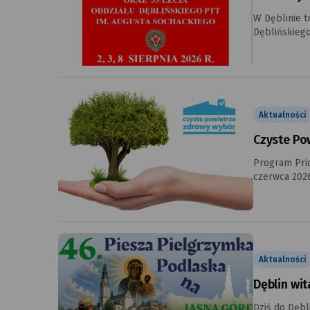
W Dęblinie t
Dęblińskiego PTT im. Augusta Sochackieg
Augusta Soch
Koła Ligi Mor
Aktualności
Czyste Pow
Program Prio
czerwca 2026 roku
zrealizowano
inwestycje 
Aktualności
Dęblin wit
Dziś do Dębl