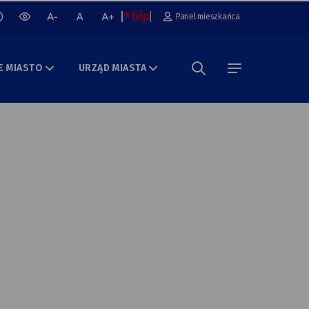
cz lub wyłącz animacje na stronie
Panel mieszkańca
wersja
mniejsza
normalna
większa
kontrastowa
czcionka
czcionka
czcionka
portalu
E MIASTO
URZĄD MIASTA
Szukaj w portalu
menu