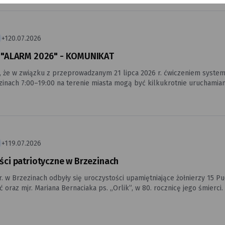
rę, Klimat i Środowisko (FEnIKS) 2021–2027, w ramach działania 1.1 „Efektywność ener
ane możliwością obniżenia kosztów energii oraz poprawą efektywnoś
szczegółami projektu na stronie internetowej: https://www.wfos.
+1
20.07.2026
 "ALARM 2026" - KOMUNIKAT
, że w związku z przeprowadzanym 21 lipca 2026 r. ćwiczeniem syste
ch 7:00–19:00 na terenie miasta mogą być kilkukrotnie uruchamiane syreny alarmowe. Emitow
lement zaplanowanych ćwiczeń i nie będą oznaczały rzeczywistego za
e w Polsce obowiązują dwa podstawowe sygnały alarmowe: Ogłoszenie alarmu –
y emitowany w sposób ciągły przez 3 minuty. Odwołanie alarmu – ciągły, jednostajny dźwięk syreny emitowany
jako elementu planowanych
emu ostrzegania i alarmowania.
+1
19.07.2026
ści patriotyczne w Brzezinach
 r. w Brzezinach odbyły się uroczystości upamiętniające żołnierzy 15 
ć oraz mjr. Mariana Bernaciaka ps. „Orlik”, w 80. rocznicę jego śmierci.