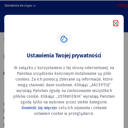
RODO
przejdź do nawigacji strony
przejdź do treści strony
przejdź do stopki strony
Ułatwienia dostępu
Miasto
MENU
Dęblin
Szukaj w portalu
Strona główna
RODO
Ustawienia Twojej prywatności
RODO
W związku z korzystaniem z tej strony internetowej, na
Klauzula informacyjna
Państwa urządzeniu końcowym instalowane są pliki
cookies. Za ich pomocą zbierane są informacje, które
mogą stanowić dane osobowe. Klikając „AKCEPTUJ”
wyrażają Państwo zgodę na zastosowanie wszystkich
plików cookie. Klikając „USTAWIENIA” wyrażają Państwo
Na podstawie art. 13 ust. 1 i ust. 2 Rozporządzenia
zgodę tylko na wybrane przez siebie kategorie.
Parlamentu Europejskiego i Rady (UE) 2016/679 z 27
Dowiedz się więcej
o celu ich używania i zmianie
kwietnia 2016 r. w sprawie ochrony osób fizycznych
ustawień cookie w przeglądarce.
w związku z przetwarzaniem danych osobowych i w
sprawie swobodnego przepływu takich danych oraz