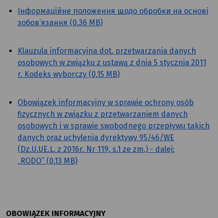
Інформаційне положення щодо обробки на основі
зобов’язання (0,36 MB)
Klauzula informacyjna dot. przetwarzania danych
osobowych w związku z ustawą z dnia 5 stycznia 2011
r. Kodeks wyborczy (0,15 MB)
Obowiązek informacyjny w sprawie ochrony osób
fizycznych w związku z przetwarzaniem danych
osobowych i w sprawie swobodnego przepływu takich
danych oraz uchylenia dyrektywy 95/46/WE
(Dz.U.UE.L. z 2016r. Nr 119, s.1 ze zm.) - dalej:
„RODO” (0,13 MB)
OBOWIĄZEK INFORMACYJNY