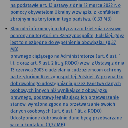
na podstawie art. 13 ustawy z dnia 12 marca 2022 r. o
pomocy obywatelom Ukrainy w związku z konfliktem
zbrojnym na terytorium tego państwa. (0,33 MB)
Klauzula informacyjna dotycząca udzielenia czasowej
ochrony na terytorium Rzeczypospolitej Polskiej, gdyż
jest to niezbędne do wypełnienia obowiązku (0,37
MB)
prawnego ciążącego na Administratorze (art. 6 ust. 1
lit. c oraz art. 9 ust. 2 lit. g RODO) w zw. z Ustawą z dnia
13 czerwca 2003 o udzielaniu cudzoziemcom ochrony
na terytorium Rzeczypospolitej Polskiej. W przypadku
dobrowolnego udostępniania przez Państwa danych
osobowych innych niż wynikające z obowiązku
prawnego, podstawę legalizującą ich przetwarzanie
stanowi wyrażona zgoda na przetwarzanie swoich
danych osobowych (art. 6 ust. 1 lit. a RODO).
Udostępnione dobrowolnie dane będą przetwarzane
w celu kontaktu. (0,37 MB)