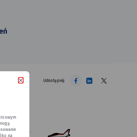
eń
tekst alt
tekst alt
tekst alt
Udostępnij:
końcowym
 mogą
osowanie
lko na