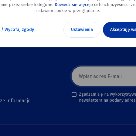
ane przez siebie kategorie.
Dowiedz się więcej
o celu ich używania i zm
ustawień cookie w przeglądarce.
 / Wycofaj zgody
Ustawienia
Akceptuję ws
E-
mail
newsletter
Zgadzam się na wykorzystyw
sze informacje
newslettera na podany adres 