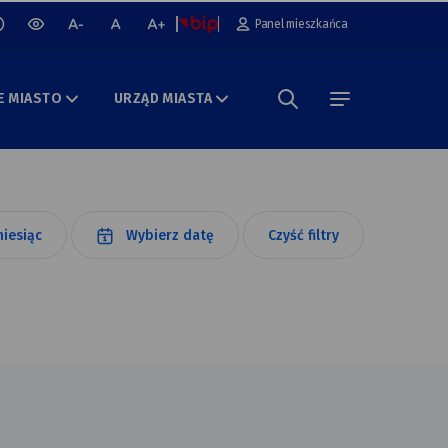
cz lub wyłącz animacje na stronie
Panel mieszkańca
wersja
mniejsza
normalna
większa
kontrastowa
czcionka
czcionka
czcionka
portalu
E MIASTO
URZĄD MIASTA
Szukaj w portalu
menu
iesiąc
Wybierz datę
Czyść filtry