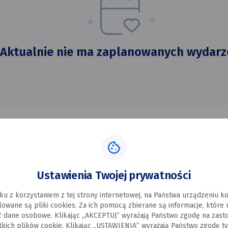
Aktualnie nie ma zaplanowanych wydarz
Ustawienia Twojej prywatności
ku z korzystaniem z tej strony internetowej, na Państwa urządzeniu 
alowane są pliki cookies. Za ich pomocą zbierane są informacje, które
ć dane osobowe. Klikając „AKCEPTUJ” wyrażają Państwo zgodę na zast
tkich plików cookie. Klikając „USTAWIENIA” wyrażają Państwo zgodę ty