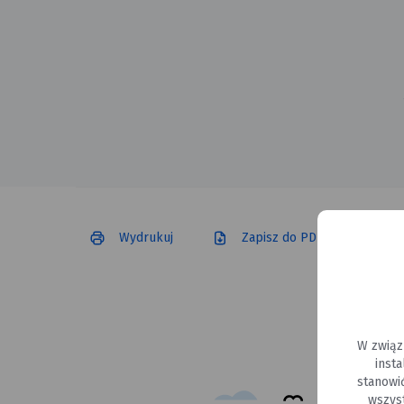
Wydrukuj
Zapisz do PDF
W związ
inst
stanowi
wszys