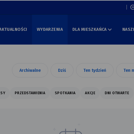
Włą
AKTUALNOŚCI
WYDARZENIA
DLA MIESZKAŃCA
NASZ
Archiwalne
Dziś
Ten tydzień
Ten m
RSY
PRZEDSTAWIENIA
SPOTKANIA
AKCJE
DNI OTWARTE