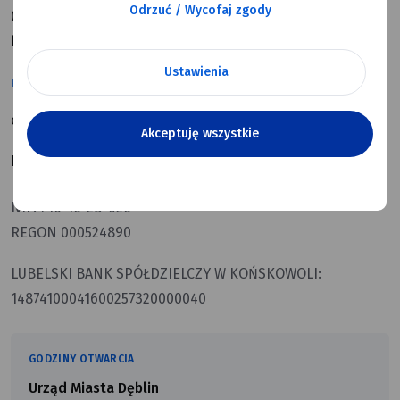
Odrzuć / Wycofaj zgody
08-530 Dęblin
kod terytorialny: 0616011
Ustawienia
KONTAKT
e-mail:
poczta@um.deblin.pl
Akceptuję wszystkie
Numer telefonu:
81 883 00 01
NIP. 716-16-28-026
REGON 000524890
LUBELSKI BANK SPÓŁDZIELCZY W KOŃSKOWOLI:
14874100041600257320000040
GODZINY OTWARCIA
Urząd Miasta Dęblin