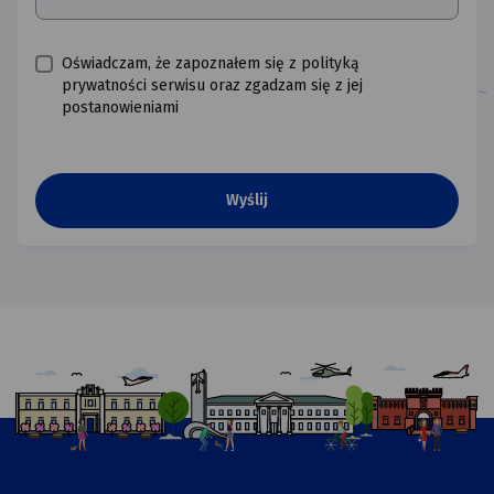
Oświadczam, że zapoznałem się z polityką
prywatności serwisu oraz zgadzam się z jej
postanowieniami
Udowodnij,
że
nie
jesteś
robotem