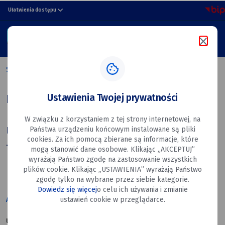
Kontakt
przejdź do nawigacji strony
przejdź do treści strony
przejdź do stopki strony
Ułatwienia dostępu
Miasto
MENU
Dęblin
Szukaj w portalu
Strona główna
Kontakt
Ustawienia Twojej prywatności
Kontakt
W związku z korzystaniem z tej strony internetowej, na
Urząd Miasta Dęblin - dane
Państwa urządzeniu końcowym instalowane są pliki
cookies. Za ich pomocą zbierane są informacje, które
teleadresowe
mogą stanowić dane osobowe. Klikając „AKCEPTUJ”
wyrażają Państwo zgodę na zastosowanie wszystkich
plików cookie. Klikając „USTAWIENIA” wyrażają Państwo
zgodę tylko na wybrane przez siebie kategorie.
Dowiedz się więcej
o celu ich używania i zmianie
ustawień cookie w przeglądarce.
ADRES
ul. Rynek 12