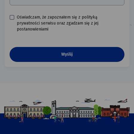
Oświadczam, że zapoznałem się z polityką
prywatności serwisu oraz zgadzam się z jej
postanowieniami
Udowodnij,
że
nie
jesteś
robotem