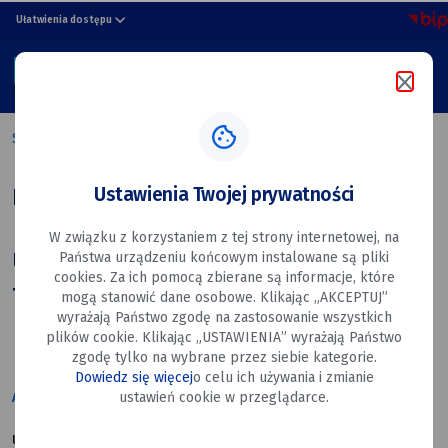
Kontakt
przejdź do nawigacji strony
przejdź do treści strony
przejdź do stopki strony
Ułatwienia dostępu
Miasto
MENU
Dęblin
Szukaj w portalu
Strona główna
Urząd Miasta
Kontakt
Ustawienia Twojej prywatności
Kontakt
W związku z korzystaniem z tej strony internetowej, na
Urząd Miasta Dęblin - dane
Państwa urządzeniu końcowym instalowane są pliki
cookies. Za ich pomocą zbierane są informacje, które
teleadresowe
mogą stanowić dane osobowe. Klikając „AKCEPTUJ”
wyrażają Państwo zgodę na zastosowanie wszystkich
plików cookie. Klikając „USTAWIENIA” wyrażają Państwo
zgodę tylko na wybrane przez siebie kategorie.
Dowiedz się więcej
o celu ich używania i zmianie
ustawień cookie w przeglądarce.
ADRES
ul. Rynek 12