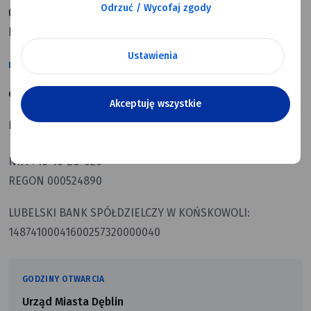
Odrzuć / Wycofaj zgody
08-530 Dęblin
kod terytorialny: 0616011
Ustawienia
KONTAKT
e-mail:
poczta@um.deblin.pl
Akceptuję wszystkie
Numer telefonu:
81 883 00 01
NIP. 716-16-28-026
REGON 000524890
LUBELSKI BANK SPÓŁDZIELCZY W KOŃSKOWOLI:
14874100041600257320000040
GODZINY OTWARCIA
Urząd Miasta Dęblin