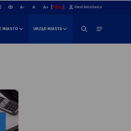
cz lub wyłącz animacje na stronie
Panel mieszkańca
wersja
mniejsza
normalna
większa
kontrastowa
czcionka
czcionka
czcionka
portalu
E MIASTO
URZĄD MIASTA
Szukaj w portalu
menu