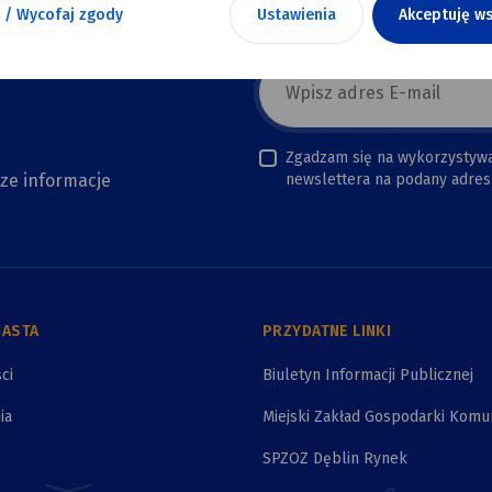
 / Wycofaj zgody
Ustawienia
Akceptuję ws
E-
mail
newsletter
Zgadzam się na wykorzystyw
sze informacje
newslettera na podany adres 
IASTA
PRZYDATNE LINKI
ci
Biuletyn Informacji Publicznej
ia
Miejski Zakład Gospodarki Komu
SPZOZ Dęblin Rynek