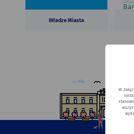
Władze Miasta
W związ
inst
stanowi
wszys
wybr