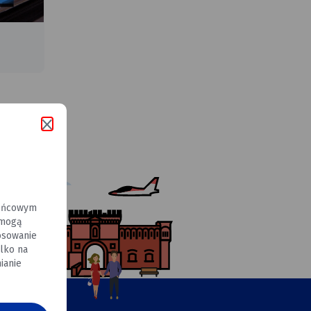
końcowym
 mogą
osowanie
lko na
ianie