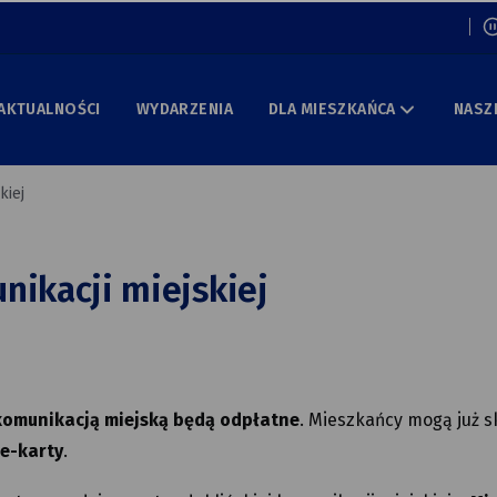
Włą
AKTUALNOŚCI
WYDARZENIA
DLA MIESZKAŃCA
NASZ
kiej
nikacji miejskiej
 komunikacją miejską będą odpłatne
. Mieszkańcy mogą już s
 e-karty
.