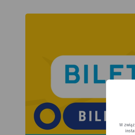
W związ
inst