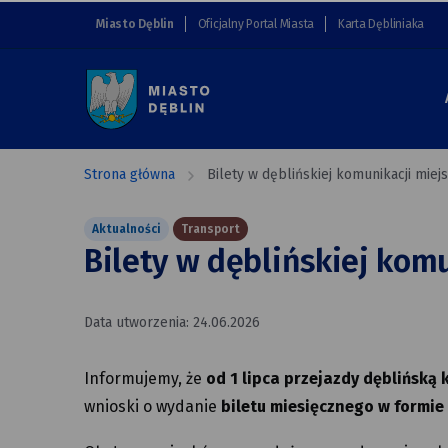
Bilety
przejdź do nawigacji strony
przejdź do treści strony
przejdź do stopki strony
Miasto Dęblin
Oficjalny Portal Miasta
Karta Dębliniaka
w dęblińskiej
komunikacji
miejskiej
Strona główna
Bilety w dęblińskiej komunikacji miejs
Aktualności
Transport
Bilety w dęblińskiej komu
Data utworzenia: 24.06.2026
Informujemy, że
od 1 lipca przejazdy dęblińską
wnioski o wydanie
biletu miesięcznego w formie