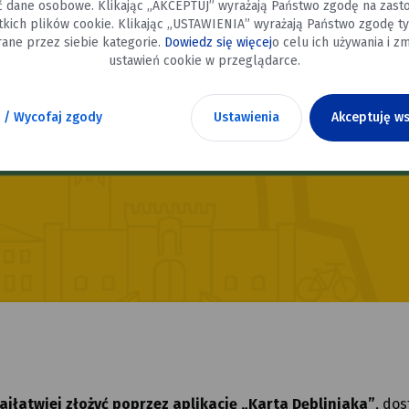
ć dane osobowe. Klikając „AKCEPTUJ” wyrażają Państwo zgodę na zast
tkich plików cookie. Klikając „USTAWIENIA” wyrażają Państwo zgodę ty
ane przez siebie kategorie.
Dowiedz się więcej
o celu ich używania i zm
ustawień cookie w przeglądarce.
 / Wycofaj zgody
Ustawienia
Akceptuję ws
ajłatwiej złożyć poprzez aplikację „Karta Dębliniaka”
, do