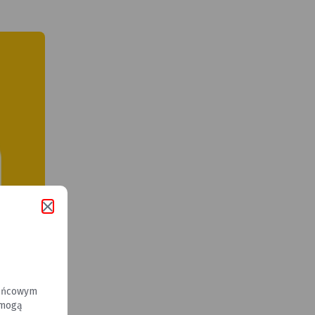
końcowym
 mogą