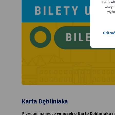
stanowi
wszys
wybr
Odrzuć
Karta Dębliniaka
Przypominamy, że
wniosek o Kartę Dębliniaka n