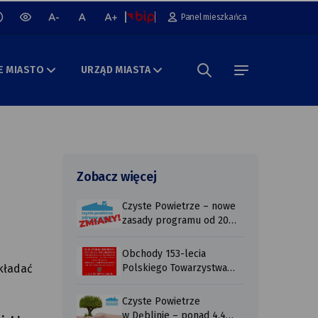
cz lub wyłącz animacje na stronie
Panel mieszkańca
wersja
mniejsza
normalna
większa
kontrastowa
czcionka
czcionka
czcionka
portalu
E MIASTO
URZĄD MIASTA
Szukaj w portalu
menu
Zobacz więcej
Czyste Powietrze – nowe
zasady programu od 20
lipca 2026 r ...
Obchody 153-lecia
kładać
Polskiego Towarzystwa
Tatrzańskiego
Czyste Powietrze
w Dęblinie – ponad 4,4