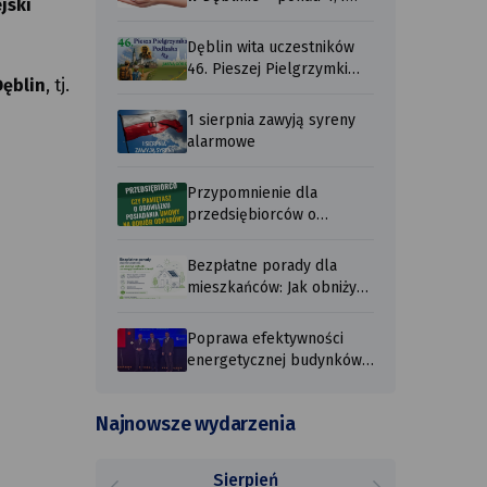
jski
mln zł wypł ...
Dęblin wita uczestników
46. Pieszej Pielgrzymki
Dęblin
, tj.
Podlaskiej ...
1 sierpnia zawyją syreny
alarmowe
Przypomnienie dla
przedsiębiorców o
obowiązku posiadania ...
Bezpłatne porady dla
mieszkańców: Jak obniżyć
rachunki ...
Poprawa efektywności
energetycznej budynków
użyteczności ...
Najnowsze wydarzenia
Sierpień