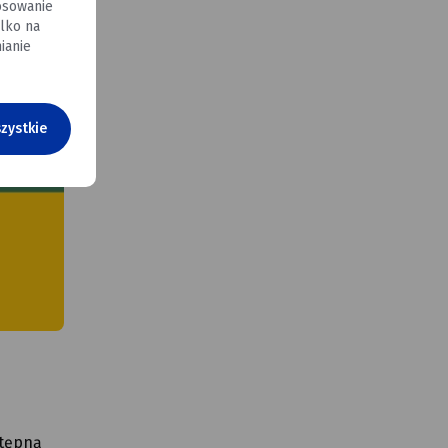
osowanie
lko na
ianie
zystkie
stępną