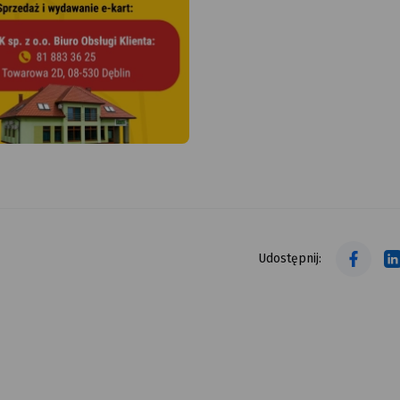
tekst alt
tekst alt
Udostępnij: