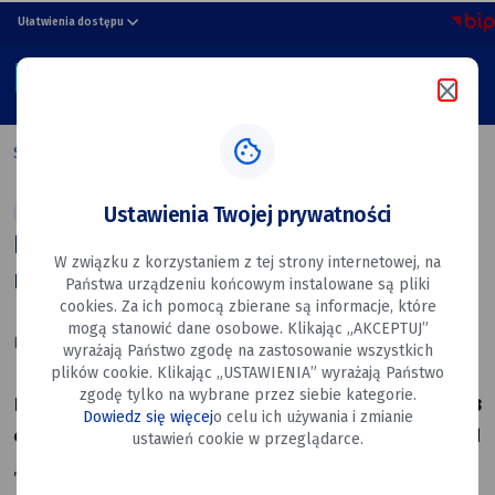
Raport
przejdź do nawigacji strony
przejdź do treści strony
przejdź do stopki strony
Ułatwienia dostępu
o
MENU
stanie
Szukaj w portalu
Miasta
Strona główna
Raport o stanie Miasta Dęblin za 2025 rok
Dęblin
Ustawienia Twojej prywatności
Aktualności
Rada Miasta
za
Raport o stanie Miasta Dęblin za 2025
W związku z korzystaniem z tej strony internetowej, na
2025
rok
Państwa urządzeniu końcowym instalowane są pliki
rok
cookies. Za ich pomocą zbierane są informacje, które
mogą stanowić dane osobowe. Klikając „AKCEPTUJ”
Data utworzenia: 12.06.2026
wyrażają Państwo zgodę na zastosowanie wszystkich
plików cookie. Klikając „USTAWIENIA” wyrażają Państwo
zgodę tylko na wybrane przez siebie kategorie.
Podczas sesji Rady Miasta Dęblin, która odbędzie się
23
Dowiedz się więcej
o celu ich używania i zmianie
czerwca 2026 r.
, przeprowadzona zostanie debata nad
ustawień cookie w przeglądarce.
„Raportem o stanie Miasta Dęblin za 2025 rok”.