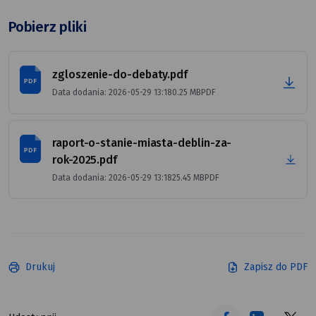
Pobierz pliki
zgloszenie-do-debaty.pdf
data
rozmiar
FORMAT
Data dodania: 2026-05-29 13:18
0.25 MB
PDF
pliku
PLIKU
raport-o-stanie-miasta-deblin-za-
rok-2025.pdf
data
rozmiar
FORMAT
Data dodania: 2026-05-29 13:18
25.45 MB
PDF
pliku
PLIKU
Drukuj
Zapisz do PDF
tekst alt
tekst alt
tekst alt