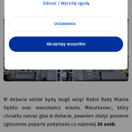
Odrzuć / Wycofaj zgody
Ustawienia
Akceptuję wszystkie
W debacie udział będą mogli wziąć Radni Rady Miasta
Dęblin oraz mieszkańcy miasta. Mieszkaniec, który
chciałby zabrać głos w debacie, powinien złożyć pisemne
zgłoszenie poparte podpisami co najmniej
20 osób
.