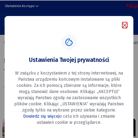
Pamięć,
przejdź do nawigacji strony
przejdź do treści strony
przejdź do stopki strony
Ułatwienia dostępu
która
MENU
pozostaje
Szukaj w portalu
–
Strona główna
Pamięć, która pozostaje – odsłonięcie tablicy pa
odsłonięcie
Ustawienia Twojej prywatności
Pamięć, która pozostaje – odsłonięcie
tablicy
tablicy pamięci Żydów z Dęblina
W związku z korzystaniem z tej strony internetowej, na
pamięci
Państwa urządzeniu końcowym instalowane są pliki
Żydów
cookies. Za ich pomocą zbierane są informacje, które
19.05.2026
mogą stanowić dane osobowe. Klikając „AKCEPTUJ”
z Dęblina
wyrażają Państwo zgodę na zastosowanie wszystkich
plików cookie. Klikając „USTAWIENIA” wyrażają Państwo
zgodę tylko na wybrane przez siebie kategorie.
Dowiedz się więcej
o celu ich używania i zmianie
dsc-
dsc-
ustawień cookie w przeglądarce.
0991.jpg
1003.jpg