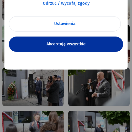
Odrzuć / Wycofaj zgody
Ustawienia
dsc-
dsc-
1022.jpg
1032.jpg
Akceptuję wszystkie
dsc-
dsc-
1058.jpg
1073.jpg
dsc-
dsc-
1087.jpg
1110.jpg