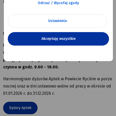
08-500 Ryki tel. 81-865 22 31
Odrzuć / Wycofaj zgody
Ustawienia
DODATKOWE GODZINY PRACY APTEKI W DĘBLINIE
Akceptuję wszystkie
Informujemy, że od 1 stycznia do 31 grudnia 2026 r.
w każdą niedzielę i święta (dni ustawowo wolne od
pracy) apteka przy ul. Szpitalnej 2 w Dęblinie będzie
czynna w godz. 9.00 - 18.00.
Harmonogram dyżurów Aptek w Powiecie Ryckim w porze
nocnej oraz w dni ustawowo wolne od pracy w okresie od
01.01.2026 r. do 31.12.2026 r.
Dyżury Aptek