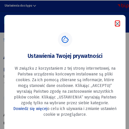
Apteka
przejdź do nawigacji strony
przejdź do treści strony
przejdź do stopki strony
Ułatwienia dostępu
ul.
MENU
Poniatowskiego
Szukaj w portalu
64
Strona główna
Apteka ul. Poniatowskiego 64
Ustawienia Twojej prywatności
Apteka ul. Poniatowskiego 64
W związku z korzystaniem z tej strony internetowej, na
25-05-2026 do 30-05-2026
Państwa urządzeniu końcowym instalowane są pliki
20:00- 22:00
cookies. Za ich pomocą zbierane są informacje, które
Poniatowskiego 64, Ryki
mogą stanowić dane osobowe. Klikając „AKCEPTUJ”
wyrażają Państwo zgodę na zastosowanie wszystkich
plików cookie. Klikając „USTAWIENIA” wyrażają Państwo
Apteka Dyżurna
zgodę tylko na wybrane przez siebie kategorie.
Dowiedz się więcej
o celu ich używania i zmianie ustawień
cookie w przeglądarce.
Apteka
ul. Poniatowskiego 64,