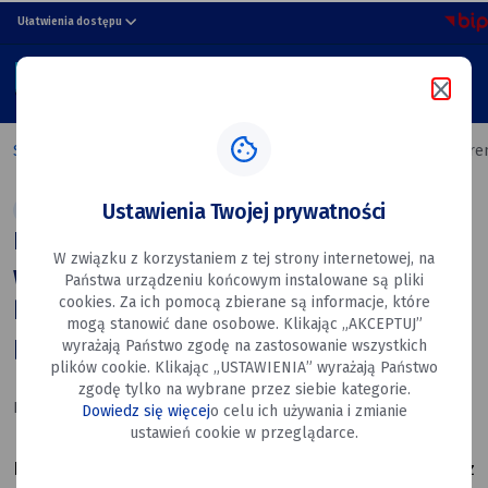
Przedstawiciele
przejdź do nawigacji strony
przejdź do treści strony
przejdź do stopki strony
Ułatwienia dostępu
Dęblina
MENU
uczestniczyli
Szukaj w portalu
w konferencji
Strona główna
Przedstawiciele Dęblina uczestniczyli w konfer
poświęconej
Ustawienia Twojej prywatności
Aktualności
Bezpieczeństwo
Gospodarka Komunalna
bezpieczeństwu
Przedstawiciele Dęblina uczestniczyli
W związku z korzystaniem z tej strony internetowej, na
informacyjnemu
w konferencji poświęconej
Państwa urządzeniu końcowym instalowane są pliki
państwa
cookies. Za ich pomocą zbierane są informacje, które
bezpieczeństwu informacyjnemu
mogą stanowić dane osobowe. Klikając „AKCEPTUJ”
państwa
wyrażają Państwo zgodę na zastosowanie wszystkich
plików cookie. Klikając „USTAWIENIA” wyrażają Państwo
zgodę tylko na wybrane przez siebie kategorie.
Data utworzenia: 09.06.2026
Dowiedz się więcej
o celu ich używania i zmianie
ustawień cookie w przeglądarce.
Na zaproszenie organizatorów Roman Dariusz