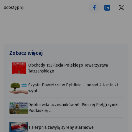
tekst alt
tekst alt
tekst alt
Udostępnij:
Zobacz więcej
Obchody 153-lecia Polskiego Towarzystwa
Tatrzańskiego
Czyste Powietrze w Dęblinie – ponad 4,4 mln zł
wypł ...
Dęblin wita uczestników 46. Pieszej Pielgrzymki
Podlaskiej ...
1 sierpnia zawyją syreny alarmowe