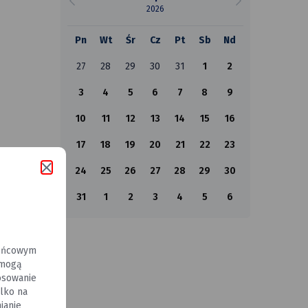
2026
Pn
Wt
Śr
Cz
Pt
Sb
Nd
27
28
29
30
31
1
2
3
4
5
6
7
8
9
10
11
12
13
14
15
16
17
18
19
20
21
22
23
24
25
26
27
28
29
30
rony
31
1
2
3
4
5
6
końcowym
 mogą
osowanie
lko na
ynie
ianie