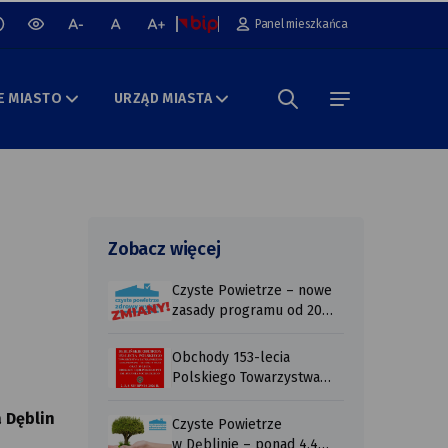
cz lub wyłącz animacje na stronie
Panel mieszkańca
wersja
mniejsza
normalna
większa
kontrastowa
czcionka
czcionka
czcionka
portalu
E MIASTO
URZĄD MIASTA
Szukaj w portalu
menu
Zobacz więcej
Czyste Powietrze – nowe
zasady programu od 20
lipca 2026 r ...
Obchody 153-lecia
Polskiego Towarzystwa
Tatrzańskiego
 Dęblin
Czyste Powietrze
w Dęblinie – ponad 4,4