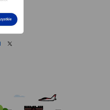
zystkie
tekst alt