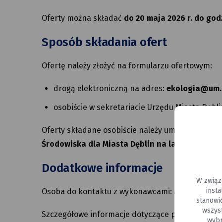
Oferty można składać
do 20 maja 2026 r. do god
Sposób składania ofert
Ofertę należy złożyć na formularzu ofertowym:
drogą elektroniczną na adres:
ekologia@um.d
osobiście w sekretariacie Urzędu Miasta Dęblin
Oferty składane osobiście należy umieścić w zam
Środowiska dla Miasta Dęblin na lata 2026–2029
Dodatkowe informacje
W związ
inst
Osoba do kontaktu z wykonawcami:
Marcin Danie
stanowi
wszys
Szczegółowe informacje dotyczące postępowania 
wybr