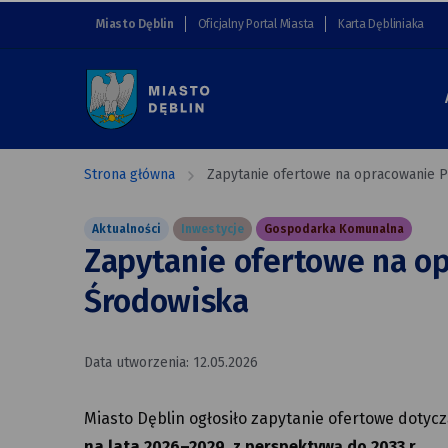
Zapytanie
przejdź do nawigacji strony
przejdź do treści strony
przejdź do stopki strony
Miasto Dęblin
Oficjalny Portal Miasta
Karta Dębliniaka
ofertowe
na opracowanie
Programu
Ochrony
Strona główna
Zapytanie ofertowe na opracowanie 
Środowiska
Aktualności
Inwestycje
Gospodarka Komunalna
Zapytanie ofertowe na o
Środowiska
Data utworzenia: 12.05.2026
Miasto Dęblin ogłosiło zapytanie ofertowe doty
na lata 2026–2029, z perspektywą do 2033 r.