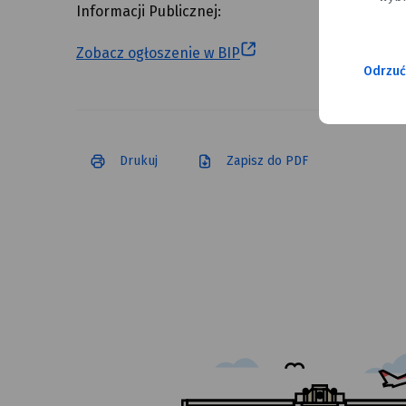
Informacji Publicznej:
Zobacz ogłoszenie w BIP
Odrzuć
Drukuj
Zapisz do PDF